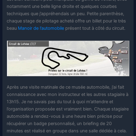
notamment une belle ligne droite et quelques courbes
techniques que j’appréhendais un peu. Petite parenthèse,
chaque stage de pilotage acheté offre un billet pour le très
beau
Manoir de l’automobile
présent tout à côté du circuit.
Après une visite matinale de ce musée automobile, j’ai fait
connaissance avec mon instructeur et les autres stagiaire à
13h15. Je ne savais pas du tout à quoi m’attendre et
l’organisation proposée est vraiment bien. Chaque stagiaire
automobile a rendez-vous à une heure bien précise pour
récupérer un badge personnalisé, un briefing de 20
minutes est réalisé en groupe dans une salle dédiée à cela.